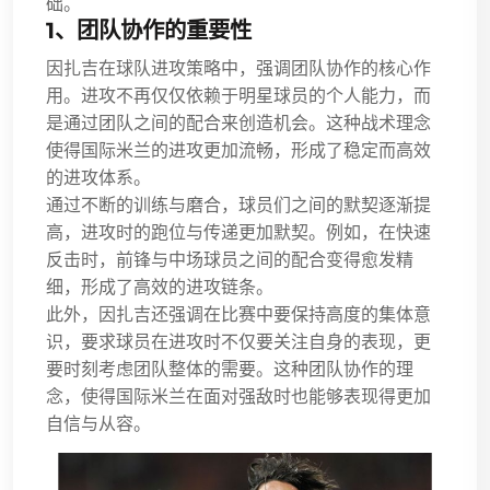
础。
1、团队协作的重要性
因扎吉在球队进攻策略中，强调团队协作的核心作
用。进攻不再仅仅依赖于明星球员的个人能力，而
是通过团队之间的配合来创造机会。这种战术理念
使得国际米兰的进攻更加流畅，形成了稳定而高效
的进攻体系。
通过不断的训练与磨合，球员们之间的默契逐渐提
高，进攻时的跑位与传递更加默契。例如，在快速
反击时，前锋与中场球员之间的配合变得愈发精
细，形成了高效的进攻链条。
此外，因扎吉还强调在比赛中要保持高度的集体意
识，要求球员在进攻时不仅要关注自身的表现，更
要时刻考虑团队整体的需要。这种团队协作的理
念，使得国际米兰在面对强敌时也能够表现得更加
自信与从容。