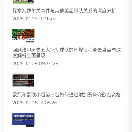
探索海瑟尔关事件与其他英超球队关系的深度分析
2025-12-09 11:01:45
回顾法甲历史五大冠军球队的辉煌征程全景盘点与深
度解析全面呈现
2025-12-09 09:34:26
欧冠和欧联小组第三名如何通过附加赛争夺欧战资格
2025-12-08 14:05:26