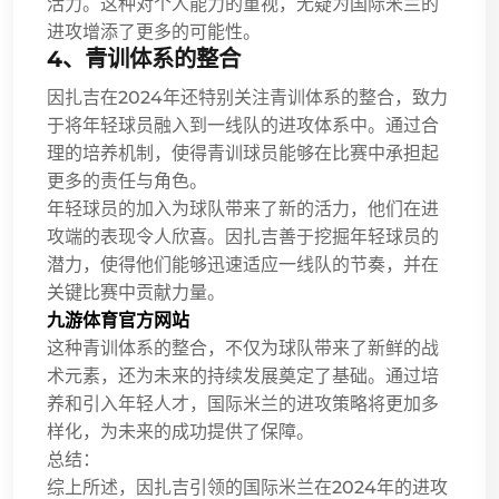
活力。这种对个人能力的重视，无疑为国际米兰的
进攻增添了更多的可能性。
4、青训体系的整合
因扎吉在2024年还特别关注青训体系的整合，致力
于将年轻球员融入到一线队的进攻体系中。通过合
理的培养机制，使得青训球员能够在比赛中承担起
更多的责任与角色。
年轻球员的加入为球队带来了新的活力，他们在进
攻端的表现令人欣喜。因扎吉善于挖掘年轻球员的
潜力，使得他们能够迅速适应一线队的节奏，并在
关键比赛中贡献力量。
九游体育官方网站
这种青训体系的整合，不仅为球队带来了新鲜的战
术元素，还为未来的持续发展奠定了基础。通过培
养和引入年轻人才，国际米兰的进攻策略将更加多
样化，为未来的成功提供了保障。
总结：
综上所述，因扎吉引领的国际米兰在2024年的进攻