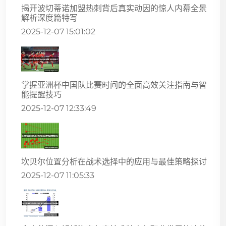
揭开波切蒂诺加盟热刺背后真实动因的惊人内幕全景
解析深度篇特写
2025-12-07 15:01:02
掌握亚洲杯中国队比赛时间的全面高效关注指南与智
能提醒技巧
2025-12-07 12:33:49
坎贝尔位置分析在战术选择中的应用与最佳策略探讨
2025-12-07 11:05:33