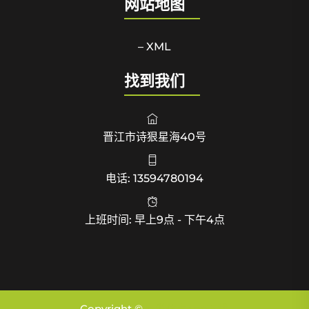
网站地图
– XML
找到我们
晋江市诗狠星海40号
电话: 13594780194
上班时间: 早上9点 - 下午4点
Copyright ©
九游体育app下载
.