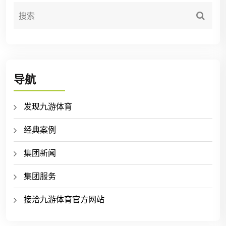
导航
发现九游体育
经典案例
集团新闻
集团服务
接洽九游体育官方网站