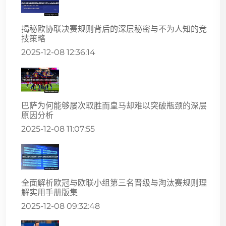
揭秘欧协联决赛规则背后的深层秘密与不为人知的竞
技策略
2025-12-08 12:36:14
巴萨为何能够屡次取胜而皇马却难以突破瓶颈的深层
原因分析
2025-12-08 11:07:55
全面解析欧冠与欧联小组第三名晋级与淘汰赛规则理
解实用手册版集
2025-12-08 09:32:48