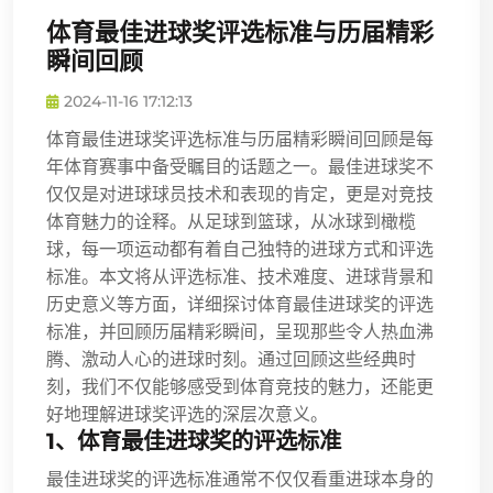
体育最佳进球奖评选标准与历届精彩
瞬间回顾
2024-11-16 17:12:13
体育最佳进球奖评选标准与历届精彩瞬间回顾是每
年体育赛事中备受瞩目的话题之一。最佳进球奖不
仅仅是对进球球员技术和表现的肯定，更是对竞技
体育魅力的诠释。从足球到篮球，从冰球到橄榄
球，每一项运动都有着自己独特的进球方式和评选
标准。本文将从评选标准、技术难度、进球背景和
历史意义等方面，详细探讨体育最佳进球奖的评选
标准，并回顾历届精彩瞬间，呈现那些令人热血沸
腾、激动人心的进球时刻。通过回顾这些经典时
刻，我们不仅能够感受到体育竞技的魅力，还能更
好地理解进球奖评选的深层次意义。
1、体育最佳进球奖的评选标准
最佳进球奖的评选标准通常不仅仅看重进球本身的