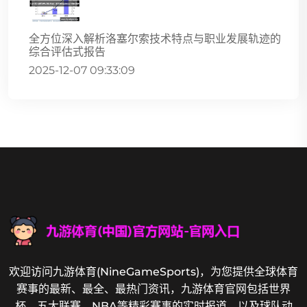
全方位深入解析洛塞尔索技术特点与职业发展轨迹的
综合评估式报告
2025-12-07 09:33:09
欢迎访问九游体育(NineGameSports)，为您提供全球体育
赛事的最新、最全、最热门资讯，九游体育官网包括世界
杯、五大联赛、NBA等精彩赛事的实时报道，以及球队动