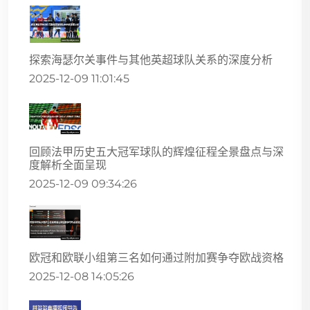
探索海瑟尔关事件与其他英超球队关系的深度分析
2025-12-09 11:01:45
回顾法甲历史五大冠军球队的辉煌征程全景盘点与深
度解析全面呈现
2025-12-09 09:34:26
欧冠和欧联小组第三名如何通过附加赛争夺欧战资格
2025-12-08 14:05:26