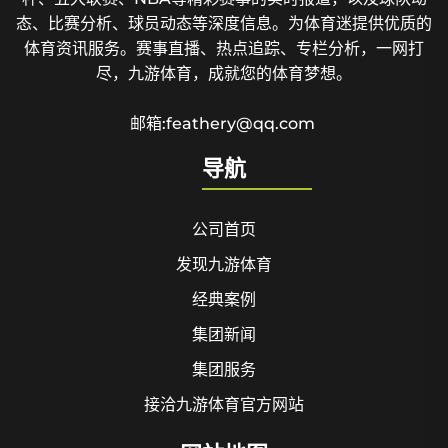
态、比赛分析、球员动态等深度信息。为体育迷提供优质的
体育资讯服务。赛事直播、热点追踪、专栏分析，一网打
尽，九游体育，成就您的体育梦想。
邮箱:feathery@qq.com
导航
公司首页
发现九游体育
经典案例
集团新闻
集团服务
接洽九游体育官方网站