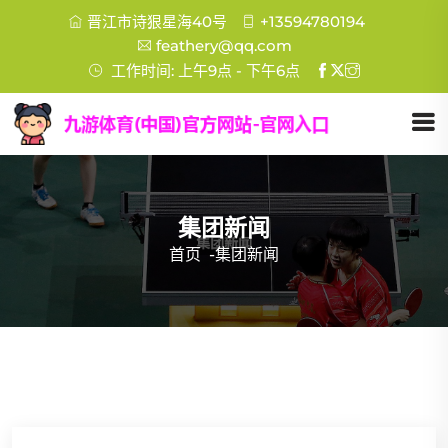
晋江市诗狠星海40号
+13594780194
feathery@qq.com
工作时间: 上午9点 - 下午6点
集团新闻
首页
-
集团新闻