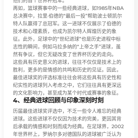
他们的首个世界杯冠军。
再如，篮球赛事中的一些经典进球，如1985年NBA
总决赛中，拉里·伯德的“最后一投”帮助波士顿凯尔
特人队赢得了总冠军。这一进球不仅展示了伯德的
技术和心理素质，也成为凯尔特人辉煌历史的象
征。此外，足球中的“世纪进球”也是历史进程中标
志性的瞬间，例如马拉多纳的“上帝之手”进球，虽
然有争议，但它无疑改变了世界杯历史的走向。
这些具有历史意义的进球，往往不仅仅是技术上的
胜利，更多的是情感的共鸣和历史的见证。因此，
最佳进球奖的评选标准往往会将这些具有历史性和
纪实性的进球列入考虑之中，它们往往具有更深远
的文化影响力，甚至成为某个时代或赛事的象征。
4、经典进球回顾与印象深刻时刻
历届最佳进球奖评选中，不乏一些令人难忘的经典
进球。这些进球不仅仅因为技术的完美，更因其背
后承载的情感和时刻而成为经典。在足球界，2002
年世界杯上，罗纳尔多对德国队的进球被广泛认为