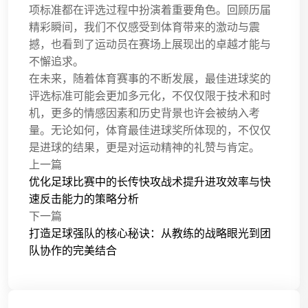
项标准都在评选过程中扮演着重要角色。回顾历届
精彩瞬间，我们不仅感受到体育带来的激动与震
撼，也看到了运动员在赛场上展现出的卓越才能与
不懈追求。
在未来，随着体育赛事的不断发展，最佳进球奖的
评选标准可能会更加多元化，不仅仅限于技术和时
机，更多的情感因素和历史背景也许会被纳入考
量。无论如何，体育最佳进球奖所体现的，不仅仅
是进球的结果，更是对运动精神的礼赞与肯定。
上一篇
优化足球比赛中的长传快攻战术提升进攻效率与快
速反击能力的策略分析
下一篇
打造足球强队的核心秘诀：从教练的战略眼光到团
队协作的完美结合