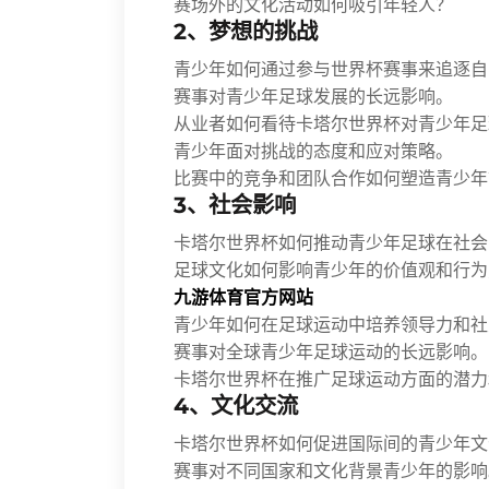
赛场外的文化活动如何吸引年轻人？
2、梦想的挑战
青少年如何通过参与世界杯赛事来追逐自
赛事对青少年足球发展的长远影响。
从业者如何看待卡塔尔世界杯对青少年足
青少年面对挑战的态度和应对策略。
比赛中的竞争和团队合作如何塑造青少年
3、社会影响
卡塔尔世界杯如何推动青少年足球在社会
足球文化如何影响青少年的价值观和行为
九游体育官方网站
青少年如何在足球运动中培养领导力和社
赛事对全球青少年足球运动的长远影响。
卡塔尔世界杯在推广足球运动方面的潜力
4、文化交流
卡塔尔世界杯如何促进国际间的青少年文
赛事对不同国家和文化背景青少年的影响