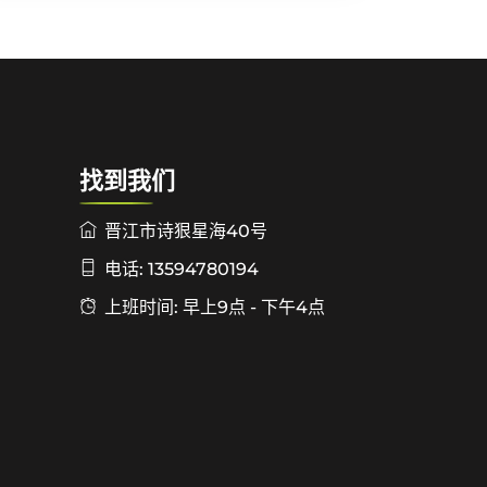
找到我们
晋江市诗狠星海40号
电话: 13594780194
上班时间: 早上9点 - 下午4点