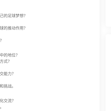
己的足球梦想？
球的推动作用？
？
中的地位？
方式？
交能力？
和挑战。
化交流？
。