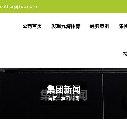
feathery@qq.com
公司首页
发现九游体育
经典案例
集
集团新闻
首页
-
集团新闻