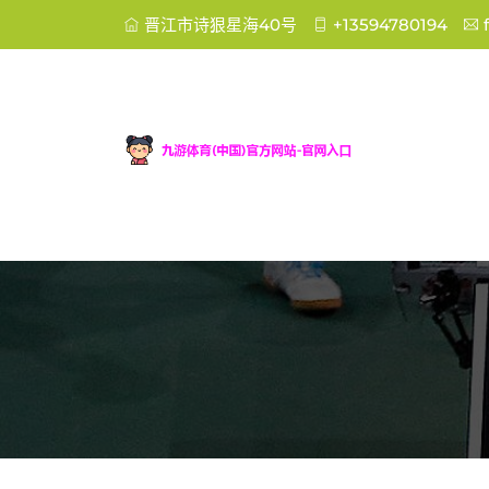
晋江市诗狠星海40号
+13594780194