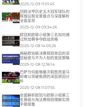
2025-12-09 11:01:45
回顾法甲历史五大冠军球队的
辉煌征程全景盘点与深度解析
全面呈现
2025-12-09 09:34:26
欧冠和欧联小组第三名如何通
过附加赛争夺欧战资格
2025-12-08 14:05:26
揭秘欧协联决赛规则背后的深
层秘密与不为人知的竞技策略
2025-12-08 12:36:14
巴萨为何能够屡次取胜而皇马
却难以突破瓶颈的深层原因分
析
2025-12-08 11:07:55
全面解析欧冠与欧联小组第三
名晋级与淘汰赛规则理解实用
手册版集