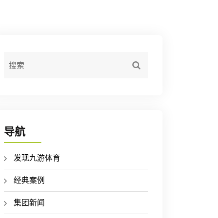
导航
发现九游体育
经典案例
集团新闻